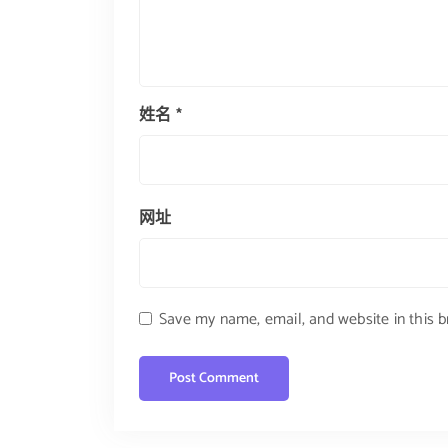
姓名
*
网址
Save my name, email, and website in this 