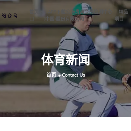
首页入
APP下载公海贵宾会员检测中心
精品
口
(中国)股份有限公司
项目
体育新闻
首页
Contact Us