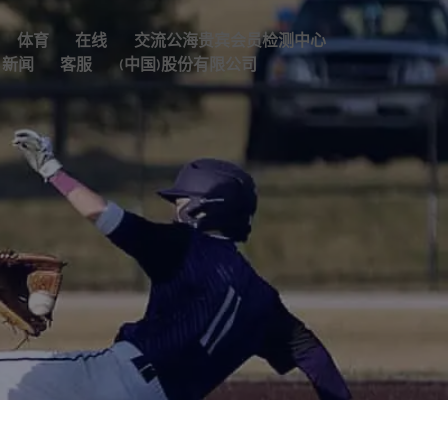
体育
在线
交流公海贵宾会员检测中心
新闻
客服
(中国)股份有限公司