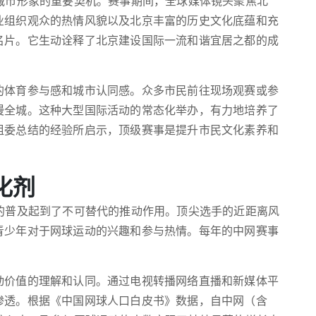
城市形象的重要契机。赛事期间，全球媒体镜头聚焦北
业组织观众的热情风貌以及北京丰富的历史文化底蕴和充
名片。它生动诠释了北京建设国际一流和谐宜居之都的成
的体育参与感和城市认同感。众多市民前往现场观赛或参
漫全城。这种大型国际活动的常态化举办，有力地培养了
组委总结的经验所启示，顶级赛事是提升市民文化素养和
化剂
的普及起到了不可替代的推动作用。顶尖选手的近距离风
青少年对于网球运动的兴趣和参与热情。每年的中网赛事
动价值的理解和认同。通过电视转播网络直播和新媒体平
渗透。根据《中国网球人口白皮书》数据，自中网（含