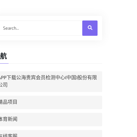
航
APP下载公海贵宾会员检测中心(中国)股份有限
公司
精品项目
体育新闻
在线客服